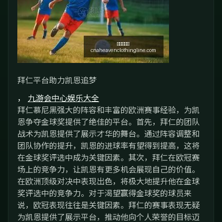
拜仁平台助力凯恩追梦
，
九游会中心娱乐大全
拜仁慕尼黑强大的阵容和丰富的欧洲赛事经验，为凯
恩争夺金球奖提供了绝佳的平台。首先，拜仁的团队
战术为凯恩提供了展示才华的舞台。通过阵容调整和
团队协作的提升，凯恩的进球率有望得到提高，这将
在金球奖评选中成为关键因素。其次，拜仁在欧冠赛
场上的竞争力，让凯恩有更多机会展现自己的价值。
在欧洲顶级对决中表现出色，将极大地提升他在金球
奖评选中的竞争力。对于渴望赢得金球奖的球员来
说，欧冠表现往往是关键因素。拜仁的赛事表现无疑
为凯恩提供了展示平台，推动他向个人荣誉的目标迈