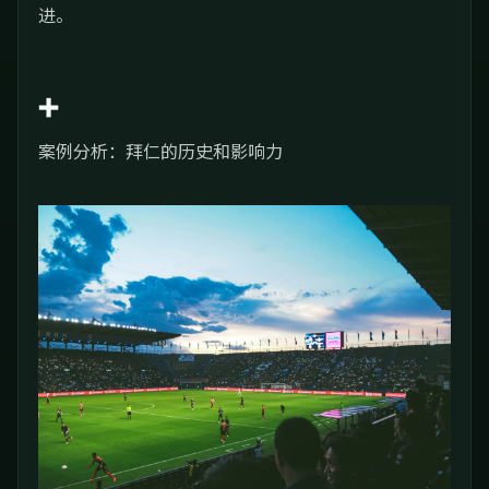
进。
➕
案例分析：拜仁的历史和影响力