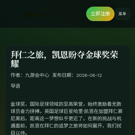
立即注册
菜单
拜仁之旅，凯恩盼夺金球奖荣
耀
作者：九游会中心 发布日期：2026-06-12
导语
金球奖，国际足球领域的至高荣誉，始终激励着无数
球员奋力拼搏。英国足球巨星哈里·凯恩在加盟拜仁慕
尼黑后，距离这一梦想似乎更近了。在新的挑战与机
遇面前，凯恩在拜仁的追梦之旅将如何展开，我们拭
目以待。