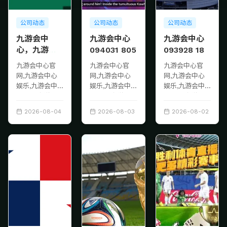
公司动态
公司动态
公司动态
九游会中
九游会中心
九游会中心
心，九游会
094031 805
093928 18
中心娱乐，
九游会中心官
九游会中心官
九游会中心官
094053 0
网,九游会中心
网,九游会中心
网,九游会中心
娱乐,九游会中
娱乐,九游会中
娱乐,九游会中
心真人,九游会
心真人,九游会
心真人,九游会
中心登录,九游
中心登录,九游
中心登录,九游
2026-08-04
2026-08-03
2026-08-02
会中心备用,九
会中心备用,九
会中心备用,九
游会中心，九游
游会中心
游会中心
会中心娱乐，
094031 805
093928 18
09405...