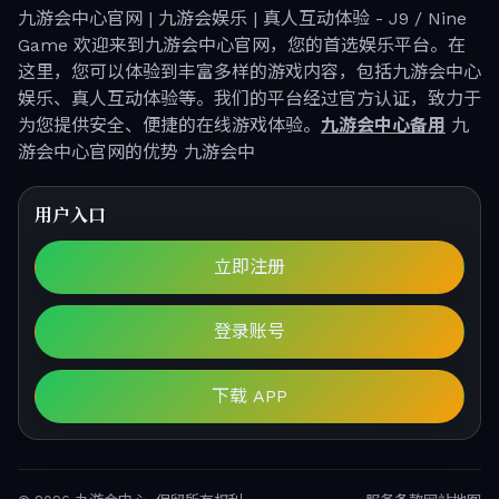
九游会中心官网 | 九游会娱乐 | 真人互动体验 - J9 / Nine
Game 欢迎来到九游会中心官网，您的首选娱乐平台。在
这里，您可以体验到丰富多样的游戏内容，包括九游会中心
娱乐、真人互动体验等。我们的平台经过官方认证，致力于
为您提供安全、便捷的在线游戏体验。
九游会中心备用
九
游会中心官网的优势 九游会中
用户入口
立即注册
登录账号
下载 APP