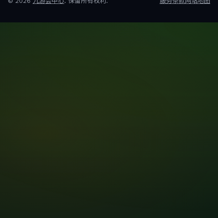
© 2026
九游会中心
. 保留所有权利.
服务条款
网站地图