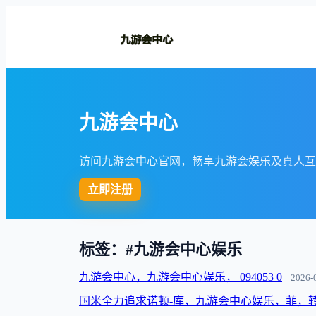
九游会中心
访问九游会中心官网，畅享九游会娱乐及真人互
立即注册
标签：#九游会中心娱乐
九游会中心，九游会中心娱乐， 094053 0
2026-
国米全力追求诺顿-库，九游会中心娱乐，菲，