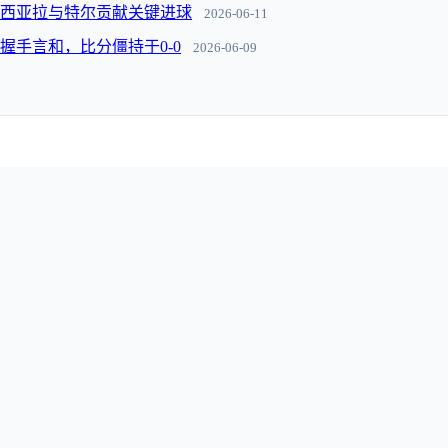
西亚拉与特尔贡献关键进球
2026-06-11
手言和，比分僵持于0-0
2026-06-09