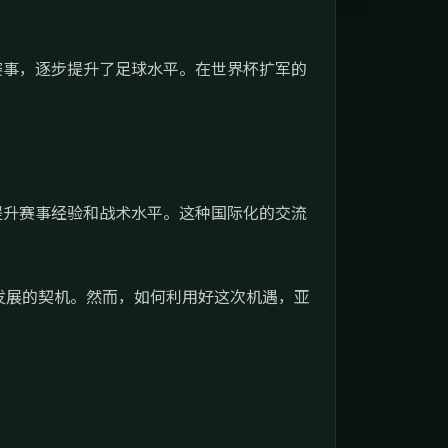
赛事，逐步提升了足球水平。在世界杯扩军的
。
提升赛事经验和战术水平。这种国际化的交流
发展的契机。然而，如何利用好这次机遇，亚