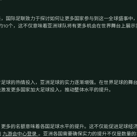
*
来，国际足联致力于探讨如何让更多国家参与到这一全球盛事中
至约10个，这不仅意味着亚洲球队将有更多机会在世界舞台上展
对足球的热情投入，亚洲足球的实力逐渐增强。在世界足球的舞
能激发更多国家加大足球投入，推动整体水平的提升。
，更多的名额意味着各国足球水平的提升。这不仅能促进足球经
战
九游会中心登录
。亚洲各国需要确保实力的提升不仅是数量的