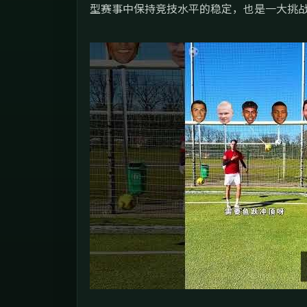
型赛事中保持竞技水平的稳定，也是一大挑