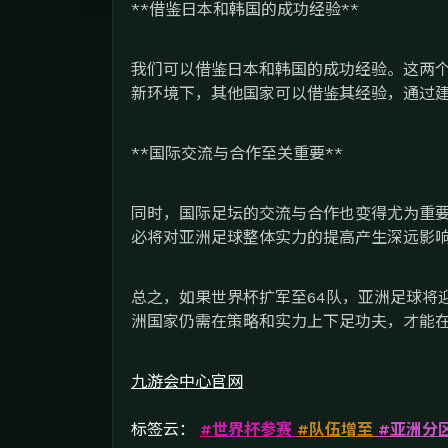
**借鉴日本和韩国的成功经验**
我们可以借鉴日本和韩国的成功经验。这两
新环境下，其他国家可以借鉴其经验，通过
**国际交流与合作至关重要**
同时，国际足坛的交流与合作也变得尤为重
必将对亚洲足球整体实力的提高产生深远影
总之，如果世界杯扩军至64队，亚洲足球将
洲国家仍需在策略和实力上下足功夫，才能
九游会中心官网
标签云：
#世界杯参赛
#队伍增至
#亚洲分