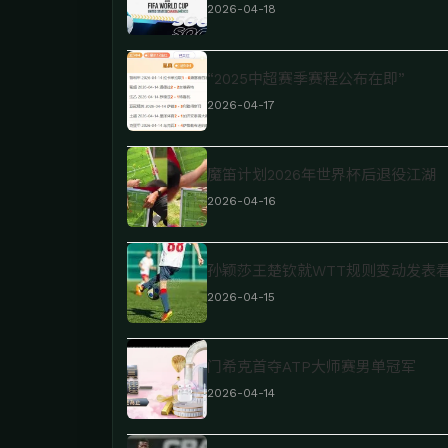
2026-04-18
“2025中超赛季赛程公布在即”
2026-04-17
魔笛计划2026年世界杯后退役江湖
2026-04-16
孙颖莎王楚钦就WTT规则变动发表
2026-04-15
门希克首夺ATP大师赛男单冠军
2026-04-14