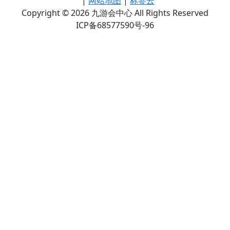
|
网站地图
|
标签云
Copyright © 2026 九游会中心 All Rights Reserved
ICP备68577590号-96