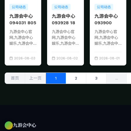
公司动态
公司动态
公司动态
九游会中心
九游会中心
九游会中心
094031 805
093928 18
093900
九游会中心官
九游会中心官
九游会中心官
网,九游会中心
网,九游会中心
网,九游会中心
娱乐,九游会中
娱乐,九游会中
娱乐,九游会中
心真人,九游会
心真人,九游会
心真人,九游会
中心登录,九游
中心登录,九游
中心登录,九游
2026-08-03
2026-08-02
2026-08-01
会中心备用,九
会中心备用,九
会中心备用,九
游会中心
游会中心
游会中心
094031 805
093928 18
093900
首页
上一页
1
2
3
...
九游会中心