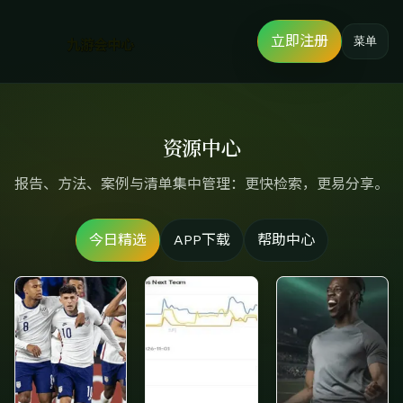
立即注册
菜单
资源中心
报告、方法、案例与清单集中管理：更快检索，更易分享。
今日精选
APP下载
帮助中心