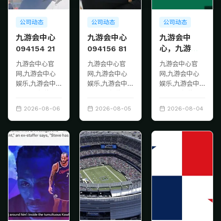
公司动态
公司动态
公司动态
九游会中心
九游会中心
九游会中
094154 21
094156 81
心，九游会
中心娱乐，
九游会中心官
九游会中心官
九游会中心官
094053 0
网,九游会中心
网,九游会中心
网,九游会中心
娱乐,九游会中
娱乐,九游会中
娱乐,九游会中
心真人,九游会
心真人,九游会
心真人,九游会
中心登录,九游
中心登录,九游
中心登录,九游
2026-08-06
2026-08-05
2026-08-04
会中心备用,九
会中心备用,九
会中心备用,九
游会中心
游会中心
游会中心，九游
094154 21
094156 81
会中心娱乐，
09405...