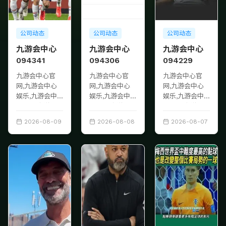
公司动态
公司动态
公司动态
九游会中心
九游会中心
九游会中心
094341
094306
094229
九游会中心官
九游会中心官
九游会中心官
网,九游会中心
网,九游会中心
网,九游会中心
娱乐,九游会中
娱乐,九游会中
娱乐,九游会中
心真人,九游会
心真人,九游会
心真人,九游会
中心登录,九游
中心登录,九游
中心登录,九游
2026-08-09
2026-08-08
2026-08-07
会中心备用,九
会中心备用,九
会中心备用,九
游会中心
游会中心
游会中心
094341
094306
094229