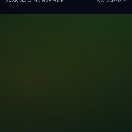
© 2026
九游会中心
. 保留所有权利.
服务条款
网站地图