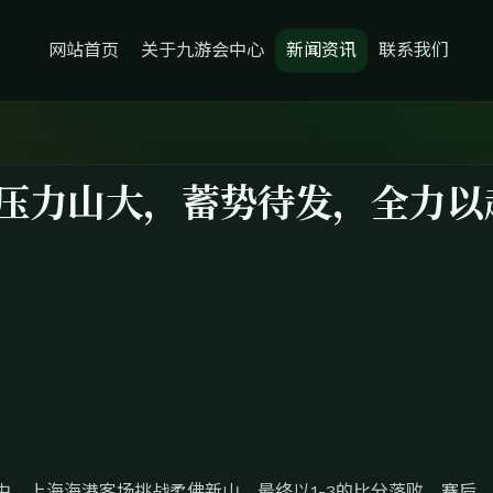
网站首页
关于九游会中心
新闻资讯
联系我们
压力山大，蓄势待发，全力以
事中，上海海港客场挑战柔佛新山，最终以1-3的比分落败。赛后