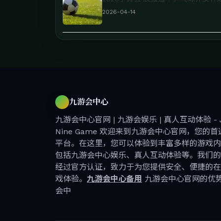
2026-04-14
九游会中心
九游会中心官网 | 九游会娱乐 | 真人互动体验 - J
Nine Game 欢迎来到九游会中心官网，您的
平台。在这里，您可以体验到丰富多样的游戏内
包括九游会中心娱乐、真人互动体验等。我们的
经过官方认证，致力于为您提供安全、便捷的在
戏体验。
九游会中心备用
九游会中心官网的优势
会中