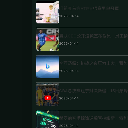
门希克首夺ATP大师赛男单冠军
2026-04-14
曼联CEO公开道歉宣布裁员，员工
2026-04-14
李可透露：挑战之夜压力山大，蓄势
2026-04-14
CBA总决赛辽宁对决新疆：15日巅
2026-04-14
赫罗纳客场惊险逆袭阿拉维斯，索利
2026-04-14