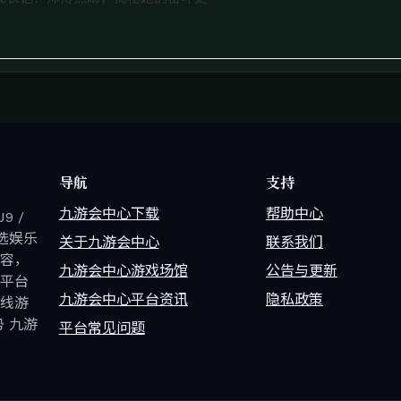
导航
支持
九游会中心下载
帮助中心
9 /
首选娱乐
关于九游会中心
联系我们
容，
九游会中心游戏场馆
公告与更新
平台
九游会中心平台资讯
隐私政策
线游
 九游
平台常见问题