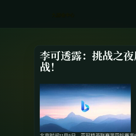
李可透露：挑战之夜
战！
北京时间11月5日，亚冠精英联赛第四轮赛