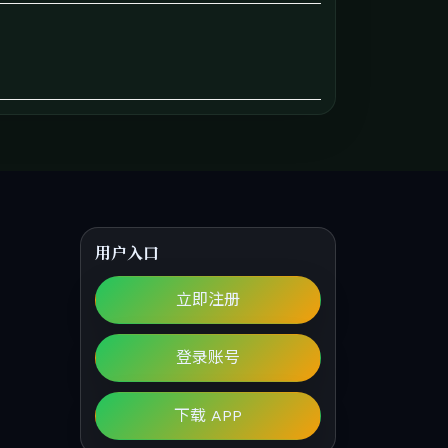
用户入口
立即注册
登录账号
下载 APP