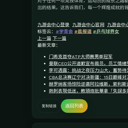
对于任何一项竞技体育，运动员的成长之路
出的结果。这告诉我们，每一个辉煌成就的
九游会中心登录
九游会中心官网
九游会中
标签云：
#学青会
#晨报道
#乒乓球界女
上一篇
下一篇
最新文章：
门希克首夺ATP大师赛男单冠军
曼联CEO公开道歉宣布裁员，员工情绪
李可透露：挑战之夜压力山大，蓄势待
CBA总决赛辽宁对决新疆：15日巅峰对
赫罗纳客场惊险逆袭阿拉维斯，索利斯
熱刺表現低迷，教頭炮批華拿「失誤多
返回列表
复制链接