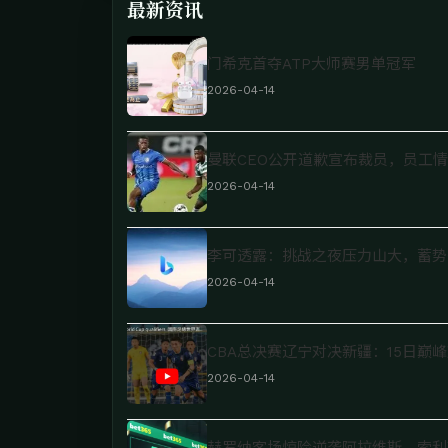
最新资讯
门希克首夺ATP大师赛男单冠军
2026-04-14
曼联CEO公开道歉宣布裁员，员工
2026-04-14
李可透露：挑战之夜压力山大，蓄势
2026-04-14
CBA总决赛辽宁对决新疆：15日巅
2026-04-14
赫罗纳客场惊险逆袭阿拉维斯，索利