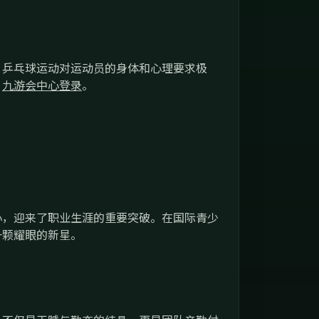
。乒乓球运动对运动员的身体和心理要求极
，
九游会中心登录
。
心，迎来了职业生涯的重要突破。在国际青少
一颗耀眼的新星。