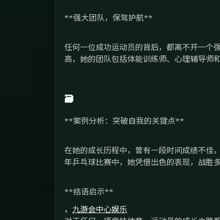
**强大团队，保驾护航**
任何一位成功运动员的背后，都离不开一个
高，她的团队包括体能训练师、心理辅导师
🗃️
**案例分析：突破自我的关键点**
在她的成长历程中，曾有一段时间成绩不佳
年乒乓球比赛中，她凭借出色的表现，战胜
**结语启示**
，
九游会中心娱乐