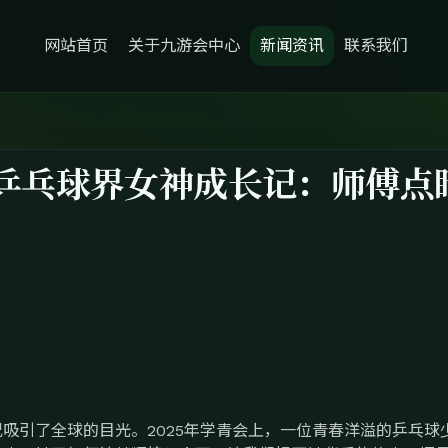
网站首页
关于九游会中心
新闻资讯
联系我们
道｜乒乓球界女神成长记：师傅
吸引了全球的目光。2025年学青会上，一位青春洋溢的乒乓球