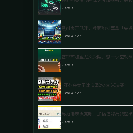
2026-04-14
熱刺表現低迷，教頭炮批華拿「失誤
2026-04-14
基耶萨加盟尤文受阻，恐一季空观赛
2026-04-14
“亚冬会女子速度滑冰100米决赛”
2026-04-14
馬紹爾表現亮眼，加福德認為減壓核
2026-04-14