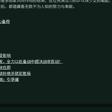
都是多因素共同作用的结果。这位充满活力的乒乓球少女的崛起
背后，都蕴藏着无数不为人知的努力与奉献。
心备用
受影响
发，全力以赴备战中超决战收官战！
决在即
读秒绝杀锁定胜局
端」引爭議