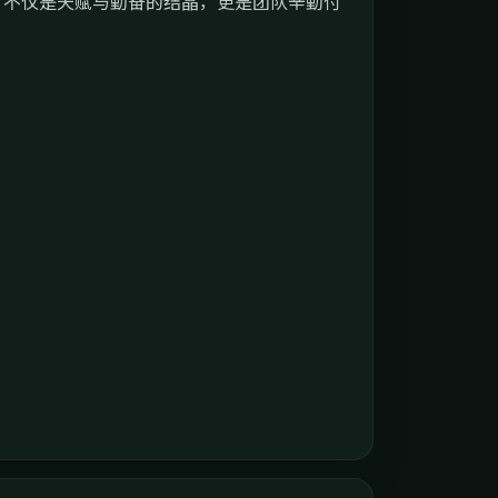
，不仅是天赋与勤奋的结晶，更是团队辛勤付