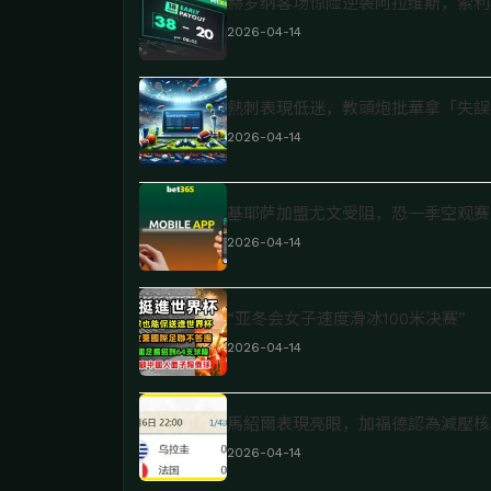
赫罗纳客场惊险逆袭阿拉维斯，索利
2026-04-14
熱刺表現低迷，教頭炮批華拿「失誤
2026-04-14
基耶萨加盟尤文受阻，恐一季空观赛
2026-04-14
“亚冬会女子速度滑冰100米决赛”
2026-04-14
馬紹爾表現亮眼，加福德認為減壓核
2026-04-14