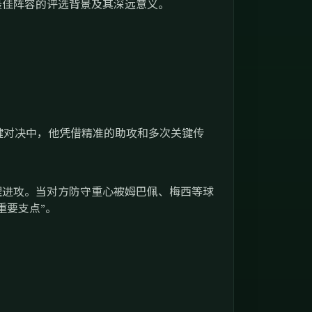
最佳阵容的评选背景及其深远意义。
键对决中，他凭借精准的助攻和多次关键传
理进攻。当对方防守重心被姆巴佩、梅西等球
重要支点”。