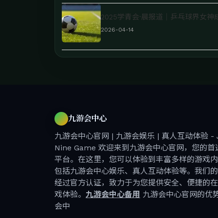
2025学青会·晨报道｜乒乓球界女
2026-04-14
九游会中心
九游会中心官网 | 九游会娱乐 | 真人互动体验 - J
Nine Game 欢迎来到九游会中心官网，您的
平台。在这里，您可以体验到丰富多样的游戏内
包括九游会中心娱乐、真人互动体验等。我们的
经过官方认证，致力于为您提供安全、便捷的在
戏体验。
九游会中心备用
九游会中心官网的优势
会中