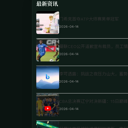
最新资讯
门希克首夺ATP大师赛男单冠军
2026-04-14
曼联CEO公开道歉宣布裁员，员工
2026-04-14
李可透露：挑战之夜压力山大，蓄势
2026-04-14
CBA总决赛辽宁对决新疆：15日巅
2026-04-14