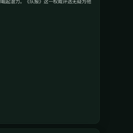
的崛起潜力。《队报》这一权威评选无疑为他