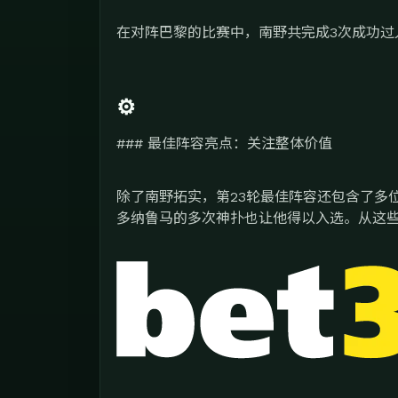
在对阵巴黎的比赛中，南野共完成3次成功过
⚙️
### 最佳阵容亮点：关注整体价值
除了南野拓实，第23轮最佳阵容还包含了多
多纳鲁马的多次神扑也让他得以入选。从这