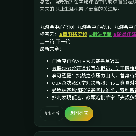
总之，南野拓实在本轮评选中的脱颖而出是
未来的职业生涯积累了更高的关注度。
九游会中心官网
九游会中心娱乐
九游会中
标签云：
#南野拓实领
#衔法甲第
#轮最佳
上一篇
下一篇
最新文章：
门希克首夺ATP大师赛男单冠军
曼联CEO公开道歉宣布裁员，员工情绪
李可透露：挑战之夜压力山大，蓄势待
CBA总决赛辽宁对决新疆：15日巅峰对
赫罗纳客场惊险逆袭阿拉维斯，索利斯
熱刺表現低迷，教頭炮批華拿「失誤多
返回列表
复制链接