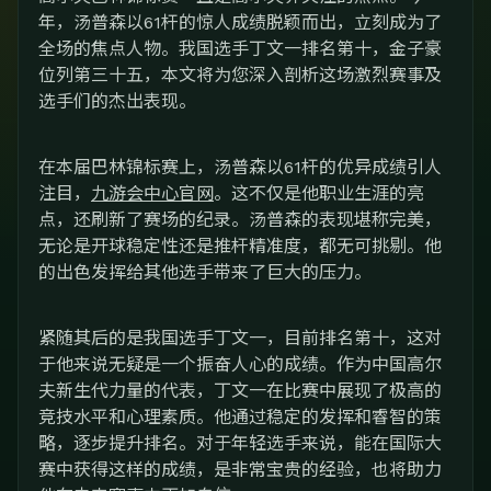
年，汤普森以61杆的惊人成绩脱颖而出，立刻成为了
全场的焦点人物。我国选手丁文一排名第十，金子豪
位列第三十五，本文将为您深入剖析这场激烈赛事及
选手们的杰出表现。
在本届巴林锦标赛上，汤普森以61杆的优异成绩引人
注目，
九游会中心官网
。这不仅是他职业生涯的亮
点，还刷新了赛场的纪录。汤普森的表现堪称完美，
无论是开球稳定性还是推杆精准度，都无可挑剔。他
的出色发挥给其他选手带来了巨大的压力。
紧随其后的是我国选手丁文一，目前排名第十，这对
于他来说无疑是一个振奋人心的成绩。作为中国高尔
夫新生代力量的代表，丁文一在比赛中展现了极高的
竞技水平和心理素质。他通过稳定的发挥和睿智的策
略，逐步提升排名。对于年轻选手来说，能在国际大
赛中获得这样的成绩，是非常宝贵的经验，也将助力