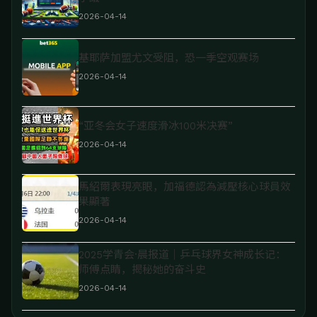
2026-04-14
基耶萨加盟尤文受阻，恐一季空观赛场
2026-04-14
“亚冬会女子速度滑冰100米决赛”
2026-04-14
馬紹爾表現亮眼，加福德認為減壓核心球員效
果顯著
2026-04-14
2025学青会·晨报道｜乒乓球界女神成长记：
师傅点睛，揭秘她的奋斗史
2026-04-14