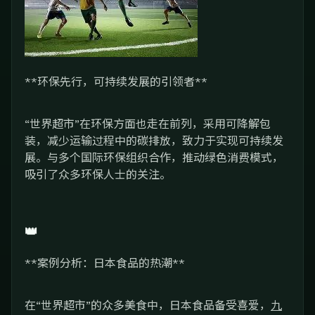
**环保先行，可持续发展的引领者**
“世界超市”在环保方面也走在前列，采用可降解包
装，减少运输过程中的碳排放，致力于实现可持续发
展。与多个国际环保组织合作，推动绿色消费模式，
吸引了众多环保人士的关注。
👑
**案例分析：日本食品的热潮**
在“世界超市”的众多美食中，日本食品备受喜爱，
九