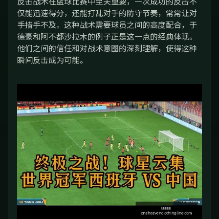
反击战术在篮球比赛中至关重要，一次成功的反击不
仅能迅速得分，还能打乱对手的防守节奏，常常让对
手措手不及。这种战术需要球员之间的高度配合，于
德豪和阿不都沙拉木的例子正是这一点的经典体现。
他们之间的信任和对战术意图的深刻理解，使得这种
瞬间反击成为可能。