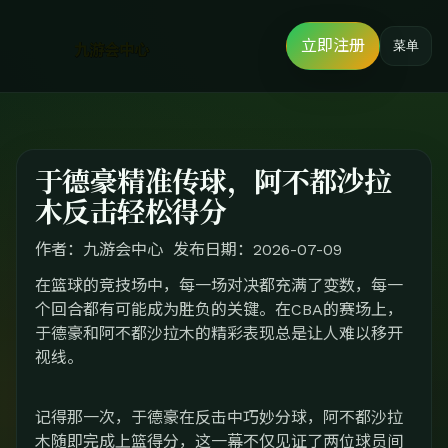
立即注册
菜单
于德豪精准传球，阿不都沙拉
木反击轻松得分
作者：九游会中心 发布日期：2026-07-09
在篮球的竞技场中，每一场对决都充满了变数，每一
个回合都有可能成为胜负的关键。在CBA的赛场上，
于德豪和阿不都沙拉木的精彩表现总是让人难以移开
视线。
记得那一次，于德豪在反击中巧妙分球，阿不都沙拉
木随即完成上篮得分，这一幕不仅见证了两位球员间