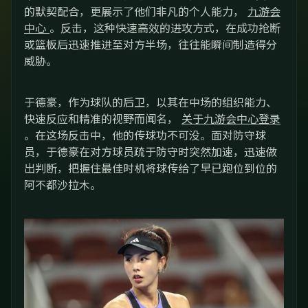
的默契配合，更展示了他们非凡的个人能力，
九游会
中心
。反击，这种快速高效的进攻方式，在成功抢断
或篮板后迅速推进至对方半场，往往能瞬间制造得分
威胁。
于德豪，作为球队的后卫，以其在中场的组织能力、
快速反应和精准的视野而闻名，
关于九游会中心登录
。在这场反击中，他的传球功不可没。面对防守球
员，于德豪在对方球员疏于防守时突然加速，迅速做
出判断，把握住最佳时机将球传给了早已跑位到位的
阿不都沙拉木。