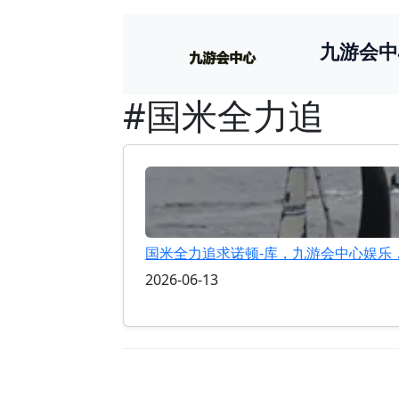
九游会中
#国米全力追
国米全力追求诺顿-库，九游会中心娱乐
2026-06-13