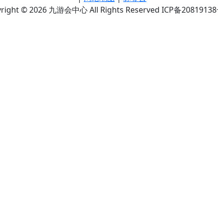
right © 2026 九游会中心 All Rights Reserved ICP备2081913