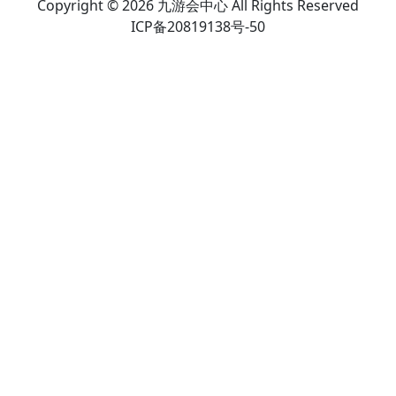
Copyright © 2026 九游会中心 All Rights Reserved
ICP备20819138号-50