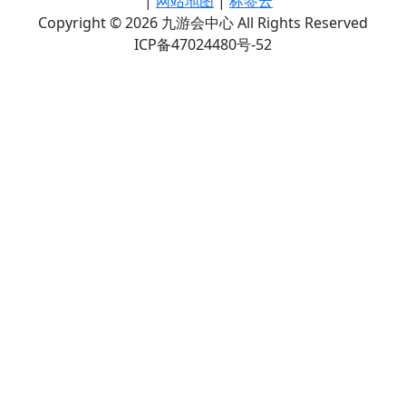
|
网站地图
|
标签云
Copyright © 2026 九游会中心 All Rights Reserved
ICP备47024480号-52