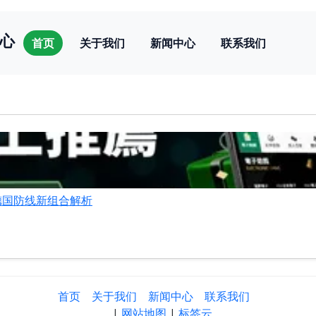
心
首页
关于我们
新闻中心
联系我们
德国防线新组合解析
首页
关于我们
新闻中心
联系我们
|
网站地图
|
标签云